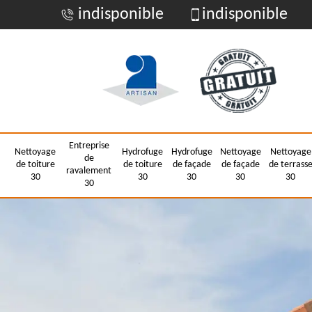
indisponible
indisponible
Entreprise
Nettoyage
Hydrofuge
Hydrofuge
Nettoyage
Nettoyage
de
de toiture
de toiture
de façade
de façade
de terrass
ravalement
30
30
30
30
30
30