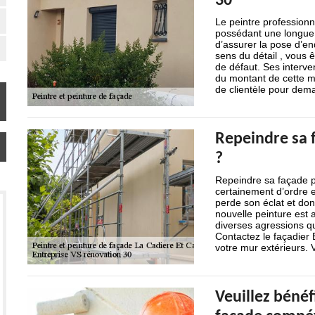
30
Le peintre professionn
possédant une longue 
d’assurer la pose d’en
sens du détail , vous ê
de défaut. Ses interve
du montant de cette m
de clientèle pour dem
Repeindre sa f
?
Repeindre sa façade p
certainement d’ordre es
perde son éclat et do
nouvelle peinture est 
diverses agressions qu
Contactez le façadier 
votre mur extérieurs. 
Veuillez bénéf