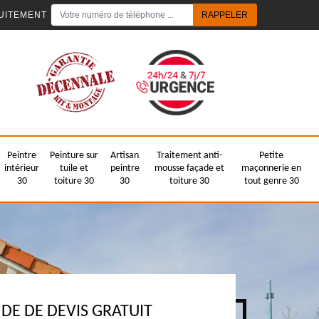
UITEMENT
Peintre
Peinture sur
Artisan
Traitement anti-
Petite
intérieur
tuile et
peintre
mousse façade et
maçonnerie en
30
toiture 30
30
toiture 30
tout genre 30
E DE DEVIS GRATUIT