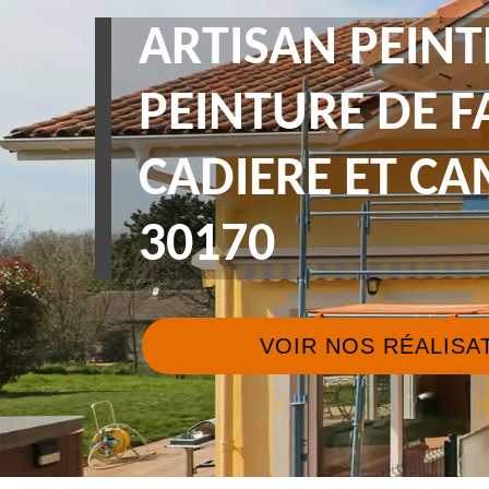
ARTISAN PEINT
PEINTURE DE F
CADIERE ET C
30170
VOIR NOS RÉALISA