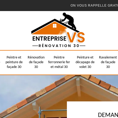
ON VOUS RAPPELLE GRAT
Peintre et
Rénovation
Peintre
Peinture et
Ravalement
e
peinture de
de façade
ferronnerie fer
décapage de
de façade
façade 30
30
et métal 30
volet 30
30
DEMAND