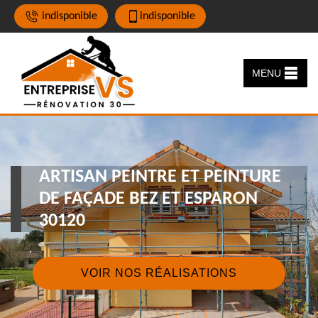
indisponible
indisponible
MENU
ARTISAN PEINTRE ET PEINTURE
DE FAÇADE BEZ ET ESPARON
30120
VOIR NOS RÉALISATIONS